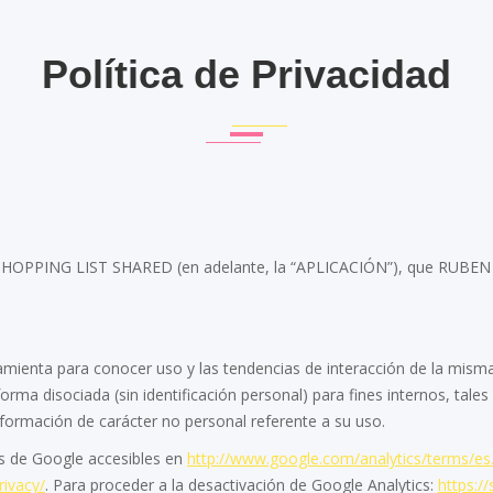
Política de Privacidad
óvil SHOPPING LIST SHARED (en adelante, la “APLICACIÓN”), que RUB
amienta para conocer uso y las tendencias de interacción de la mis
forma disociada (sin identificación personal) para fines internos, ta
ormación de carácter no personal referente a su uso.
es de Google accesibles en
h
ttp://www.google.com/analytics/terms/es
rivacy/
. Para proceder a la desactivación de Google Analytics:
https:/