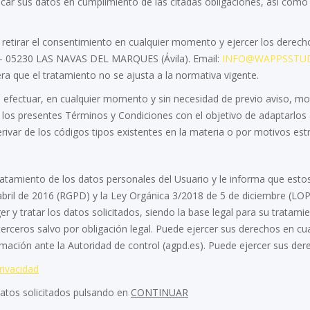
ar sus datos en cumplimiento de las citadas obligaciones, así como l
ar el consentimiento en cualquier momento y ejercer los derechos d
79 - 05230 LAS NAVAS DEL MARQUES (Ávila). Email:
INFO@WAPPSSTUD
ra que el tratamiento no se ajusta a la normativa vigente.
fectuar, en cualquier momento y sin necesidad de previo aviso, mod
los presentes Términos y Condiciones con el objetivo de adaptarlos a
var de los códigos tipos existentes en la materia o por motivos estr
ratamiento de los datos personales del Usuario y le informa que est
bril de 2016 (RGPD) y la Ley Orgánica 3/2018 de 5 de diciembre (LOP
r y tratar los datos solicitados, siendo la base legal para su tratami
erceros salvo por obligación legal. Puede ejercer sus derechos en cu
amación ante la Autoridad de control (agpd.es). Puede ejercer sus der
privacidad
datos solicitados pulsando en
CONTINUAR