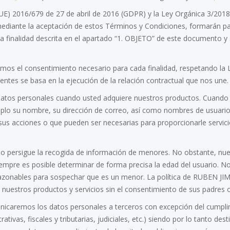
UE) 2016/679 de 27 de abril de 2016 (GDPR) y la Ley Orgánica 3/20
mediante la aceptación de estos Términos y Condiciones, formarán p
finalidad descrita en el apartado “1. OBJETO” de este documento y 
os el consentimiento necesario para cada finalidad, respetando la Le
ientes se basa en la ejecución de la relación contractual que nos une.
personales cuando usted adquiere nuestros productos. Cuando uste
plo su nombre, su dirección de correo, así como nombres de usuario,
ar sus acciones o que pueden ser necesarias para proporcionarle servi
sigue la recogida de información de menores. No obstante, nues
mpre es posible determinar de forma precisa la edad del usuario. No
 razonables para sospechar que es un menor. La política de RUBEN J
uestros productos y servicios sin el consentimiento de sus padres o
os los datos personales a terceros con excepción del cumplimien
ativas, fiscales y tributarias, judiciales, etc.) siendo por lo tanto de