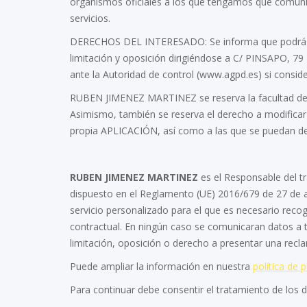
organismos oficiales a los que tengamos que comunic
servicios.
DERECHOS DEL INTERESADO: Se informa que podrá retir
limitación y oposición dirigiéndose a C/ PINSAPO, 
ante la Autoridad de control (www.agpd.es) si conside
RUBEN JIMENEZ MARTINEZ se reserva la facultad de e
Asimismo, también se reserva el derecho a modificar 
propia APLICACIÓN, así como a las que se puedan deri
RUBEN JIMENEZ MARTINEZ
es el Responsable del t
dispuesto en el Reglamento (UE) 2016/679 de 27 de a
servicio personalizado para el que es necesario recoge
contractual. En ningún caso se comunicaran datos a t
limitación, oposición o derecho a presentar una recl
Puede ampliar la información en nuestra
política de 
Para continuar debe consentir el tratamiento de los 