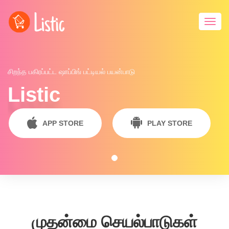
Toggl
navig
சிறந்த பகிரப்பட்ட ஷாப்பிங் பட்டியல் பயன்பாடு
Listic
APP STORE
PLAY STORE
முதன்மை செயல்பாடுகள்