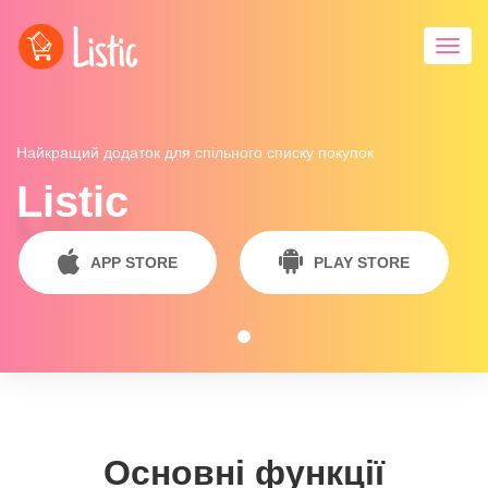
Toggl
navig
Найкращий додаток для спільного списку покупок
Listic
APP STORE
PLAY STORE
Основні функції